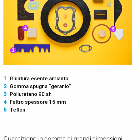
4
5
3
1
Giuntura esente amianto
2
Gomma spugna “geranio”
3
Poliuretano 90 sh
4
Feltro spessore 15 mm
5
Teflon
Guarnizione in gomma di grandi dimensioni