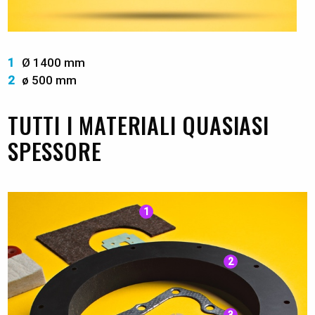
1
Ø 1400 mm
2
ø 500 mm
TUTTI I MATERIALI QUASIASI
SPESSORE
1
2
3